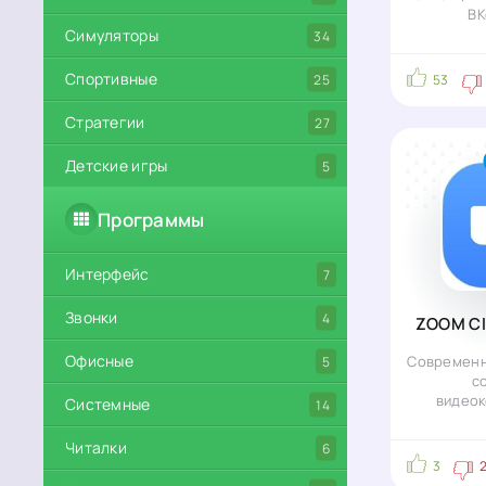
ВК
Симуляторы
34
Спортивные
25
53
Стратегии
27
Детские игры
5
Программы
Интерфейс
7
Звонки
4
ZOOM Cl
Офисные
5
Современн
с
видео
Системные
14
Читалки
6
3