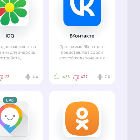
ICQ
ВКонтакте
оздано множество
Программа ВКонтакте
ений для андроид
представляет собой
устройств,
способ подключения к
азначенных для
системе популярной
ьного общения в
социальной сети с
23
4.4
1436
437
7.0
UPD