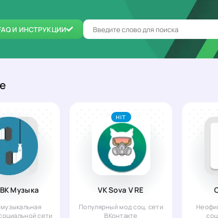
FAQ И ИНСТРУКЦИИ
е
HIT
 ВК Музыка
VK Sova V RE
 музыкальная
Популярный мод соц. сети
Неофи
социальной сети
ВКонтакте
соц