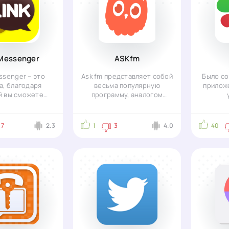
 Messenger
ASKfm
ssenger – это
Ask fm представляет собой
Было с
а, благодаря
весьма популярную
прилож
й вы сможете
программу, аналогом
 поддерживать
которой является всеми
предн
т со своими
известный
социал
7
2.3
1
3
4.0
40