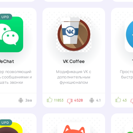
UPD
eChat
VK Coffee
ер позволяющий
Модификация VK c
Просто
ь сообщениями и
дополнительным
быстр
шать звонки
функционалом
5
Зав
11853
4528
4.1
43
UPD