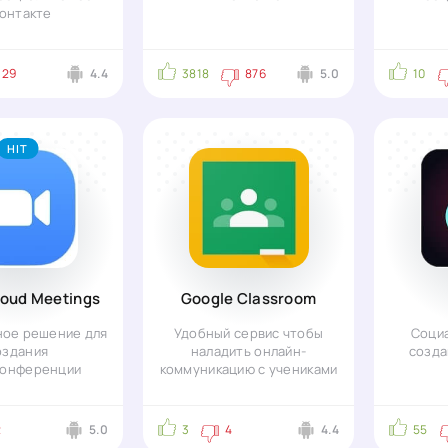
онтакте
29
4.4
3818
876
5.0
10
HIT
oud Meetings
Google Classroom
ое решение для
Удобный сервис чтобы
Социа
оздания
наладить онлайн-
созда
конференции
коммуникацию с учениками
2
5.0
3
4
4.4
55