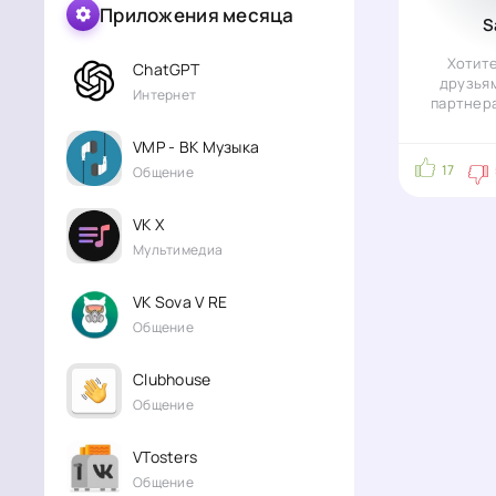
Приложения месяца
S
Хотите
ChatGPT
друзьям
Интернет
партнера
безопа
переп
VMP - ВК Музыка
17
Общение
VK X
Мультимедиа
VK Sova V RE
Общение
Clubhouse
Общение
VTosters
Общение