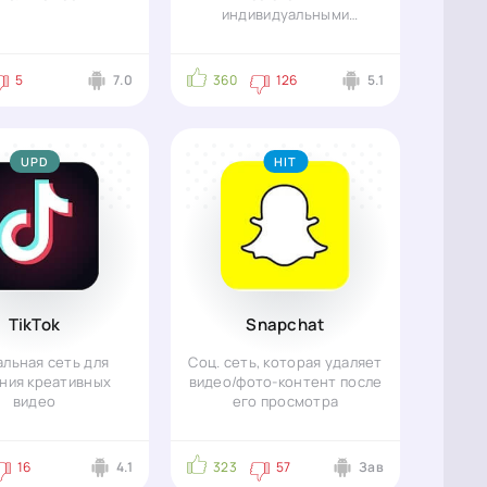
индивидуальными
особенностями
5
7.0
360
126
5.1
UPD
HIT
TikTok
Snapchat
льная сеть для
Соц. сеть, которая удаляет
ния креативных
видео/фото-контент после
видео
его просмотра
16
4.1
323
57
Зав