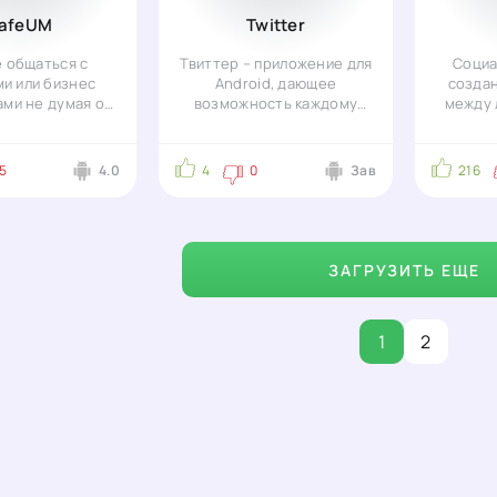
afeUM
Twitter
 общаться с
Твиттер – приложение для
Социа
и или бизнес
Android, дающее
создан
ми не думая о
возможность каждому
между 
сности вашей
владельцу планшета или
жить
иски ? Тогда
смартфона
5
4.0
4
0
Зав
216
ЗАГРУЗИТЬ ЕЩЕ
1
2