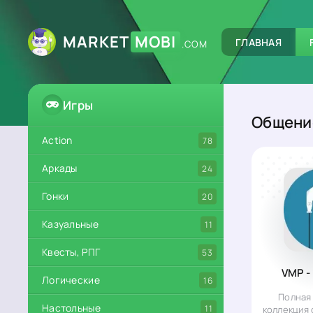
MARKET
MOBI
ГЛАВНАЯ
.COM
Игры
Общени
Action
78
Аркады
24
Гонки
20
Казуальные
11
Квесты, РПГ
53
VMP -
Логические
16
Полная
Настольные
11
коллекция 