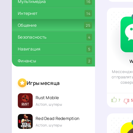
Мультимедиа
16
Интернет
14
Общение
25
Безопасность
4
Навигация
5
Финансы
2
W
Мессендж
отправлят
Игры месяца
совер
Rust Mobile
7
Action, шутеры
Red Dead Redemption
Action, шутеры