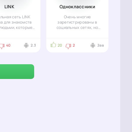
LINK
Одноклассники
льная сеть LINK
Очень многие
а для знакомств
зарегистрированы в
людьми, которые
социальных сетях, но
 не могут без
очень большое значение
общения. С
имеет сервис
40
2.3
20
2
Зав