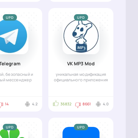
UPD
UPD
Telegram
VK MP3 Mod
й, безопасный и
уникальная модификация
ый мессенджер
официального приложения
14
4.2
36832
8661
4.0
UPD
UPD