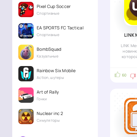
Pixel Cup Soccer
Спортивные
EA SPORTS FC Tactical
LINK
Спортивные
LINK Me
BombSquad
новинк
Казуальные
которо
свободно
контак
Rainbow Six Mobile
60
Action, шутеры
Art of Rally
Гонки
Nuclear inc 2
Симуляторы