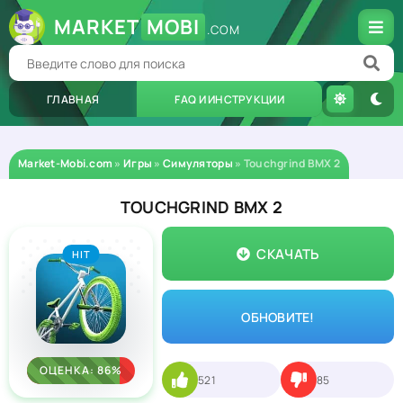
MARKET
MOBI
.COM
ГЛАВНАЯ
FAQ И ИНСТРУКЦИИ
Market-Mobi.com
»
Игры
»
Симуляторы
» Touchgrind BMX 2
TOUCHGRIND BMX 2
СКАЧАТЬ
HIT
ОБНОВИТЕ!
ОЦЕНКА: 86%
521
85