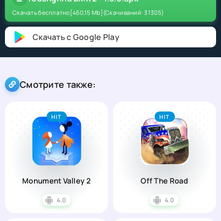
Скачать бесплатно
[460.15 Mb]
(Скачиваний: 31305)
Скачать с Google Play
Смотрите также:
HIT
HIT
Monument Valley 2
Off The Road
4.0
4.0