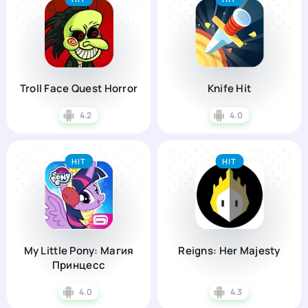
Troll Face Quest Horror
Knife Hit
4.2
4.0
HIT
HIT
My Little Pony: Магия
Reigns: Her Majesty
Принцесс
4.0
4.3