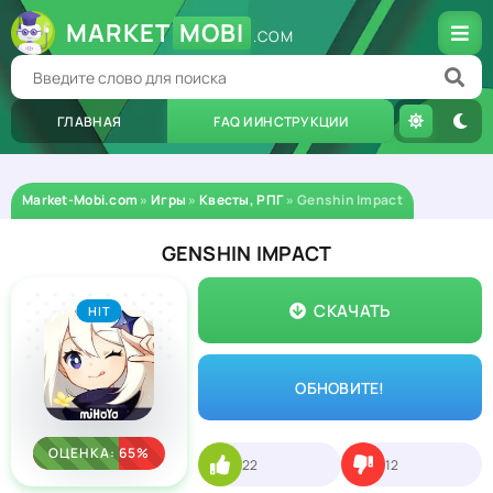
MARKET
MOBI
.COM
ГЛАВНАЯ
FAQ И ИНСТРУКЦИИ
Market-Mobi.com
»
Игры
»
Квесты, РПГ
» Genshin Impact
GENSHIN IMPACT
СКАЧАТЬ
HIT
ОБНОВИТЕ!
ОЦЕНКА: 65%
22
12