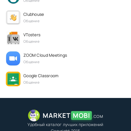
Общение
Clubhouse
Общение
VTosters
Общение
ZOOM Cloud Meetings
Общение
Google Classroom
Общение
MARKET
MOBI
.COM
Удобный каталог лучших приложений
Copyright 2015