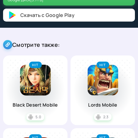
Скачать с Google Play
Смотрите также:
HIT
HIT
Black Desert Mobile
Lords Mobile
5.0
2.3
HIT
HIT