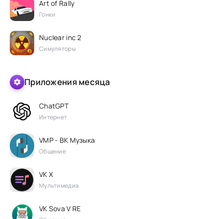
Art of Rally
Гонки
Nuclear inc 2
Симуляторы
Приложения месяца
ChatGPT
Интернет
VMP - ВК Музыка
Общение
VK X
Мультимедиа
VK Sova V RE